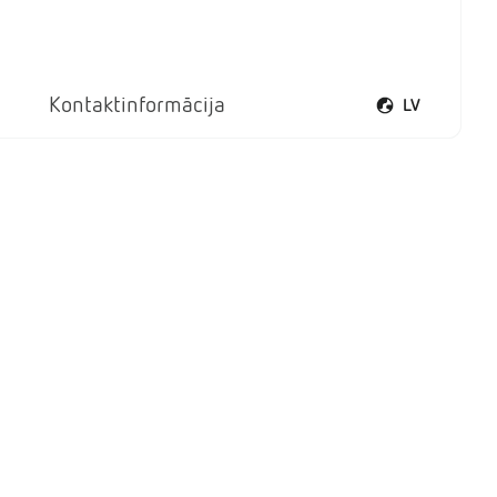
Kontaktinformācija
LV
Atvērt valodu iz