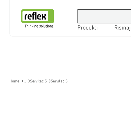
Produkti
Risinā
Mājas lapa
Home
...
Servitec S
Servitec S