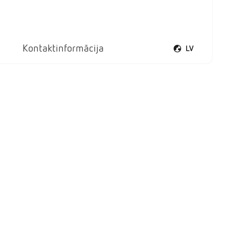
Kontaktinformācija
LV
Atvērt valodu iz