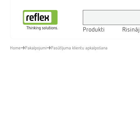
Produkti
Risinā
Mājas lapa
Home
Pakalpojumi
Pasūtījuma klientu apkalpošana