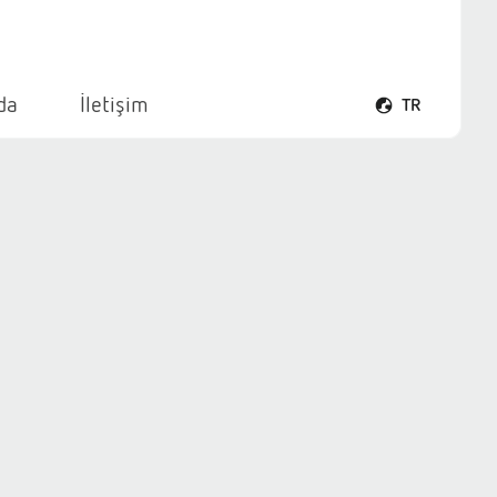
da
İletişim
TR
Dil menüsünü a